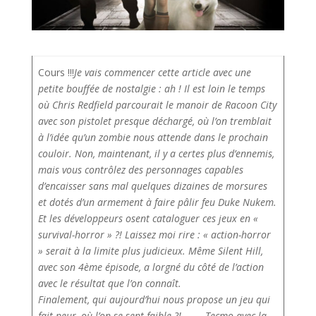
Cours !!!
Je vais commencer cette article avec une
petite bouffée de nostalgie : ah ! Il est loin le temps
où Chris Redfield parcourait le manoir de Racoon City
avec son pistolet presque déchargé, où l’on tremblait
à l’idée qu’un zombie nous attende dans le prochain
couloir. Non, maintenant, il y a certes plus d’ennemis,
mais vous contrôlez des personnages capables
d’encaisser sans mal quelques dizaines de morsures
et dotés d’un armement à faire pâlir feu Duke Nukem.
Et les développeurs osent cataloguer ces jeux en «
survival-horror » ?! Laissez moi rire : « action-horror
» serait à la limite plus judicieux. Même Silent Hill,
avec son 4ème épisode, a lorgné du côté de l’action
avec le résultat que l’on connaît.
Finalement, qui aujourd’hui nous propose un jeu qui
fait peur, où l’on se sent faible ?! … … Tecmo avec la