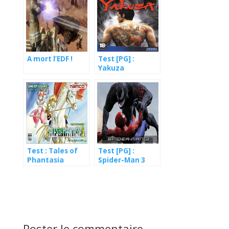
A mort l’EDF !
Test [PG] :
Yakuza
Test : Tales of
Test [PG] :
Phantasia
Spider-Man 3
Poster le commentaire